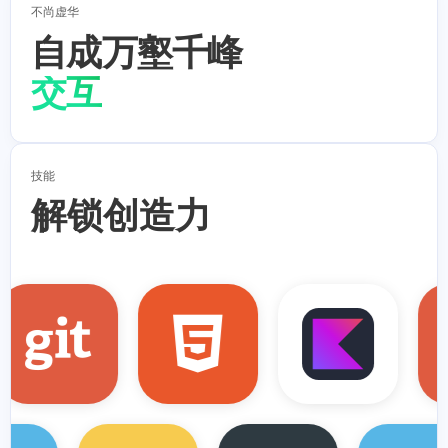
不尚虚华
自成万壑千峰
设计
交互
运维
技能
解锁创造力
HTML
Javascript
Kotlin
WebPack
Git
Docker