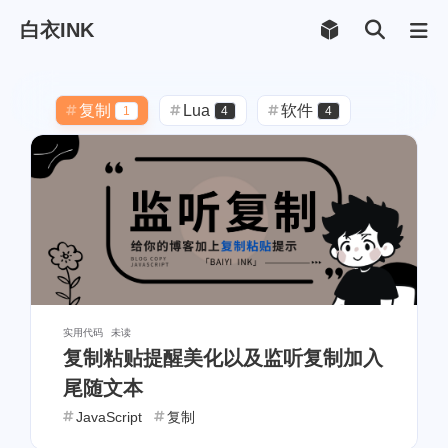
白衣INK
复制
Lua
软件
1
4
4
Android
FusionApp
4
4
Hexo
备份
博客
5
1
2
主题美化
CSS
3
4
solitude
Vercel
3
2
Twikoo
字体
优化
1
1
1
实用代码
未读
复制粘贴提醒美化以及监听复制加入
返回顶部
JavaScript
1
3
尾随文本
备份记录
Markdown
1
1
JavaScript
复制
Github
PHP
API
1
2
1