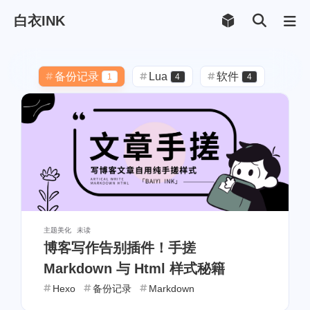
白衣INK
备份记录
Lua
软件
1
4
4
Android
FusionApp
4
4
Hexo
备份
博客
5
1
2
主题美化
CSS
3
4
solitude
Vercel
3
2
Twikoo
字体
优化
1
1
1
主题美化
未读
博客写作告别插件！手搓
返回顶部
JavaScript
1
3
Markdown 与 Html 样式秘籍
Markdown
Github
1
1
Hexo
备份记录
Markdown
PHP
API
接口
2
1
1