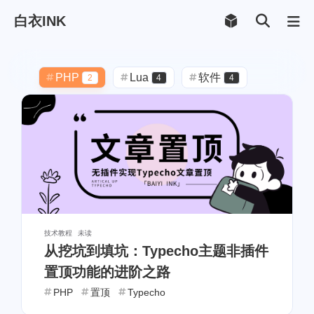
白衣INK
PHP
Lua
软件
2
4
4
Android
FusionApp
4
4
Hexo
备份
博客
5
1
2
主题美化
CSS
3
4
solitude
Vercel
3
2
Twikoo
字体
优化
1
1
1
技术教程
未读
从挖坑到填坑：Typecho主题非插件
返回顶部
JavaScript
1
3
置顶功能的进阶之路
备份记录
Markdown
1
1
PHP
置顶
Typecho
Github
API
接口
1
1
1