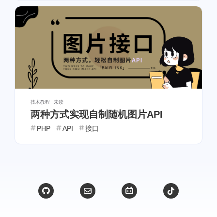
经验分享
互联网产品
4
1
开发者生态
复制
1
1
置顶
Typecho
1
1
懒加载
html
1
1
电商运营
感悟心得
1
1
技术教程
未读
两种方式实现自制随机图片API
博客运营
情侣
1
1
PHP
API
接口