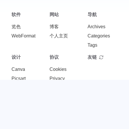
软件
网站
导航
览色
博客
Archives
WebFormat
个人主页
Categories
Tags
设计
协议
友链
Canva
Cookies
Picsart
Privacy
Photoshop
Copyright
Sketch