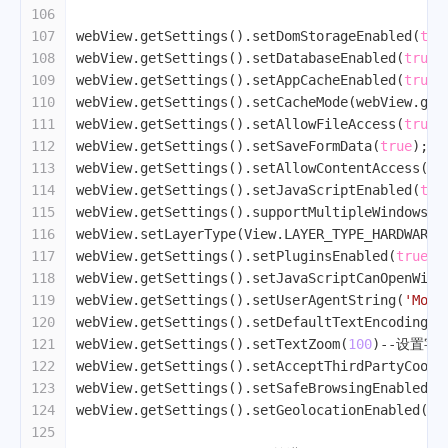
106
107
webView.getSettings().setDomStorageEnabled(
tru
108
webView.getSettings().setDatabaseEnabled(
true
)
109
webView.getSettings().setAppCacheEnabled(
true
)
110
webView.getSettings().setCacheMode(webView.get
111
webView.getSettings().setAllowFileAccess(
true
)
112
webView.getSettings().setSaveFormData(
true
); 
113
webView.getSettings().setAllowContentAccess(
tr
114
webView.getSettings().setJavaScriptEnabled(
tru
115
webView.getSettings().supportMultipleWindows()
116
webView.setLayerType(View.LAYER_TYPE_HARDWARE,
117
webView.getSettings().setPluginsEnabled(
true
)
-
118
webView.getSettings().setJavaScriptCanOpenWind
119
webView.getSettings().setUserAgentString(
'Mozi
120
webView.getSettings().setDefaultTextEncodingNa
121
webView.getSettings().setTextZoom(
100
)
--设置字
122
webView.getSettings().setAcceptThirdPartyCooki
123
webView.getSettings().setSafeBrowsingEnabled(
t
124
webView.getSettings().setGeolocationEnabled(
tr
125