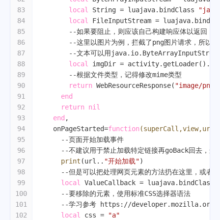
83
local
 String = luajava.bindClass 
"java
84
local
 FileInputStream = luajava.bindCl
85
--如果要阻止，则应该自己构建响应体以返回
86
--这里以图片为例，拦截了png图片请求，所以
87
--文本可以用java.io.ByteArrayInputStr
88
local
 imgDir = activity.getLoader().ge
89
--根据文件类型，记得修改mime类型
90
return
 WebResourceResponse(
"image/png"
91
end
92
return
nil
93
end
,
94
    onPageStarted=
function
(superCall,view,url,
95
--页面开始加载事件
96
--不建议用于禁止加载特定链接再goBack回去，这个行为应
97
print
(url..
"开始加载"
)
98
--但是可以把处理网页元素的方法扔在这里，或者onPag
99
local
 ValueCallback = luajava.bindClass 
100
--要移除的元素，使用标准CSS选择器语法
101
--学习参考 https://developer.mozilla.org/z
102
local
 css = 
"a"