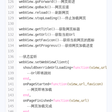
126
webView.goForward()
--网页前进
127
webView.goBack()
--网页后退
128
webView.reload()
--刷新网页
129
webView.stopLoading()
--停止加载网页
130
131
webView.getTitle()
--获取网页标题
132
webView.getUrl()
--获取当前Url
133
webView.getFavicon()
--获得当前网页的图标
134
webView.getProgress()
--获得网页加载进度
135
136
--状态监听
137
webView.setWebViewClient{
138
  shouldOverrideUrlLoading=
function
(view,url)
139
--Url即将跳转
140
end
,
141
  onPageStarted=
function
(view,url,favicon)
142
--网页即将加载
143
end
,
144
  onPageFinished=
function
(view,url)
145
--网页加载完成
146
end
,