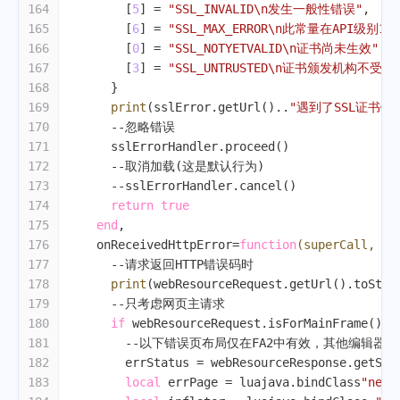
164
        [
5
] = 
"SSL_INVALID\n发生一般性错误"
,
165
        [
6
] = 
"SSL_MAX_ERROR\n此常量在API
166
        [
0
] = 
"SSL_NOTYETVALID\n证书尚未生效"
,
167
        [
3
] = 
"SSL_UNTRUSTED\n证书颁发机构不受信
168
      }
169
print
(sslError.getUrl()..
"遇到了SSL证书错
170
--忽略错误
171
      sslErrorHandler.proceed()
172
--取消加载(这是默认行为)
173
--sslErrorHandler.cancel()
174
return
true
175
end
,
176
    onReceivedHttpError=
function
(superCall, vi
177
--请求返回HTTP错误码时
178
print
(webResourceRequest.getUrl().toStri
179
--只考虑网页主请求
180
if
 webResourceRequest.isForMainFrame() 
t
181
--以下错误页布局仅在FA2中有效，其他编辑器
182
        errStatus = webResourceResponse.getSta
183
local
 errPage = luajava.bindClass
"net.