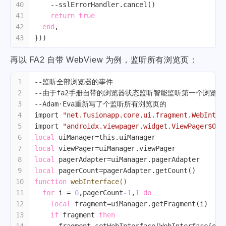
40
--sslErrorHandler.cancel()
41
return
true
42
end
,
43
}))
再以 FA2 自带 WebView 为例，监听所有浏览页：
1
--监听全部浏览器的事件
2
--由于fa2手册自带的浏览器状态监听智能监听第一个浏览页
3
--Adam·Eva重新写了个监听所有浏览页的
4
import 
"net.fusionapp.core.ui.fragment.WebInter
5
import 
"androidx.viewpager.widget.ViewPager$OnP
6
local
 uiManager=this.uiManager
7
local
 viewPager=uiManager.viewPager
8
local
 pagerAdapter=uiManager.pagerAdapter
9
local
 pagerCount=pagerAdapter.getCount()
10
function
webInterface
()
11
for
 i = 
0
,pagerCount
-1
,
1
do
12
local
 fragment=uiManager.getFragment(i)
13
if
 fragment 
then