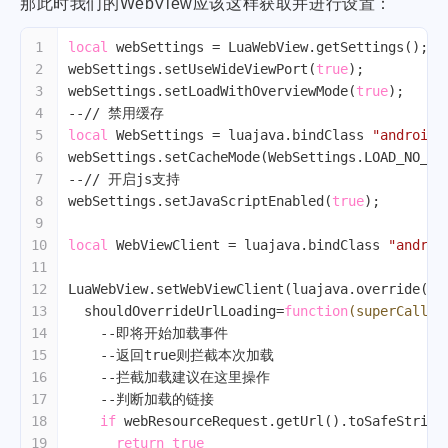
那此时我们的WebView应该这样获取并进行设置：
1
local
 webSettings = LuaWebView.getSettings();
2
webSettings.setUseWideViewPort(
true
);
3
webSettings.setLoadWithOverviewMode(
true
);
4
--// 禁用缓存
5
local
 WebSettings = luajava.bindClass 
"android.
6
webSettings.setCacheMode(WebSettings.LOAD_NO_CA
7
--// 开启js支持
8
webSettings.setJavaScriptEnabled(
true
);
9
10
local
 WebViewClient = luajava.bindClass 
"androi
11
12
LuaWebView.setWebViewClient(luajava.override(We
13
  shouldOverrideUrlLoading=
function
(superCall,v
14
--即将开始加载事件
15
--返回true则拦截本次加载
16
--拦截加载建议在这里操作
17
--判断加载的链接
18
if
 webResourceRequest.getUrl().toSafeString
19
return
true