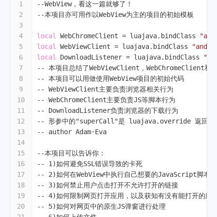
1
--WebView，看这一篇就够了！
2
--本项目亦可用作以WebView为主的项目的初始模板
3
4
local
 WebChromeClient = luajava.bindClass 
"and
5
local
 WebViewClient = luajava.bindClass 
"andro
6
local
 DownloadListener = luajava.bindClass 
"an
7
-- 本项目总结了WebViewClient，WebChromeClient和D
8
-- 本项目可以用做使用WebView项目的初始代码
9
-- WebViewClient主要负责浏览器相关行为
10
-- WebChromeClient主要负责JS等脚本行为
11
-- DownloadListener负责浏览器的下载行为
12
-- 形参中的"superCall"是 luajava.override 返
13
-- author Adam·Eva
14
15
--本项目可以告诉你：
16
-- 1)如何避免SSL错误导致的卡死
17
-- 2)如何在WebView中执行自己想要的JavaScrip
18
-- 3)如何禁止用户点击打开不允许打开的链接
19
-- 4)如何限制网页打开应用，以及获知有没有能打开的应
20
-- 5)如何对网页中的原生JS弹窗进行处理