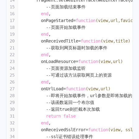
14
      fragment.setWebInterface(WebInterface{onP
15
--页面加载结束事件
16
end
,
17
        onPageStarted=
function
(view,url,favicon
18
--页面开始加载事件
19
end
,
20
        onReceivedTitle=
function
(view,title)
21
--获取到网页标题时加载的事件
22
end
,
23
        onLoadResource=
function
(view,url)
24
--页面资源加载监听
25
--可通过该方法获取网页上的资源
26
end
,
27
        onUrlLoad=
function
(view,url)
28
--即将开始加载事件，url参数是即将加载的ur
29
--该函数返回一个布尔值
30
--返回true则拦截本次加载
31
return
false
32
end
,
33
        onReceivedSslError=
function
(view, sslEr
34
--ssl证书错误处理事件