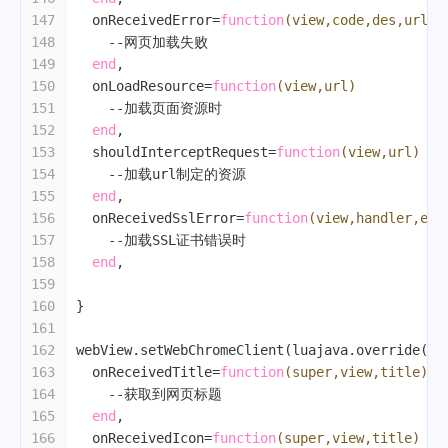
147
  onReceivedError=
function
(view,code,des,url)
148
--网页加载失败
149
end
,
150
  onLoadResource=
function
(view,url)
151
--加载页面资源时
152
end
,
153
  shouldInterceptRequest=
function
(view,url)
154
--加载url制定的资源
155
end
,
156
  onReceivedSslError=
function
(view,handler,err
157
--加载SSL证书错误时
158
end
,
159
160
}
161
162
webView.setWebChromeClient(luajava.override(lu
163
  onReceivedTitle=
function
(super,view,title)
164
--获取到网页标题
165
end
,
166
  onReceivedIcon=
function
(super,view,title)