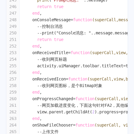
245
print
(
"Prompt消息: "
..message)
246
return
true
247
end
,
248
    onConsoleMessage=
function
(superCall,messag
249
--控制台消息
250
--print("Console消息: "..message.message(
251
return
true
252
end
,
253
    onReceivedTitle=
function
(superCall,view,ti
254
--收到网页标题
255
      activity.uiManager.toolbar.titleText=tit
256
end
,
257
    onReceivedIcon=
function
(superCall,view,bit
258
--收到网页图标，是个Bitmap对象
259
end
,
260
    onProgressChanged=
function
(superCall,view,
261
--网页加载进度变化，下面这句针对FA2，其他编
262
      view.parent.getChildAt(
2
).progress=progr
263
end
,
264
    onShowFileChooser=
function
(superCall, view
265
--上传文件