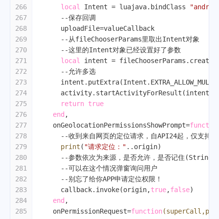
266
local
 Intent = luajava.bindClass 
"androi
267
--保存回调
268
      uploadFile=valueCallback
269
--从fileChooserParams里取出Intent对象
270
--这里的Intent对象已经设置好了参数
271
local
 intent = fileChooserParams.createI
272
--允许多选
273
      intent.putExtra(Intent.EXTRA_ALLOW_MULTI
274
      activity.startActivityForResult(intent, 
275
return
true
276
end
,
277
    onGeolocationPermissionsShowPrompt=
functio
278
--收到来自网页的定位请求，自API24起，仅支持安全
279
print
(
"请求定位："
..origin)
280
--参数依次为来源，是否允许，是否记住(String origin,
281
--可以在这个情况弹窗询问用户
282
--别忘了给你APP申请定位权限！
283
      callback.invoke(origin,
true
,
false
)
284
end
,
285
    onPermissionRequest=
function
(superCall,per