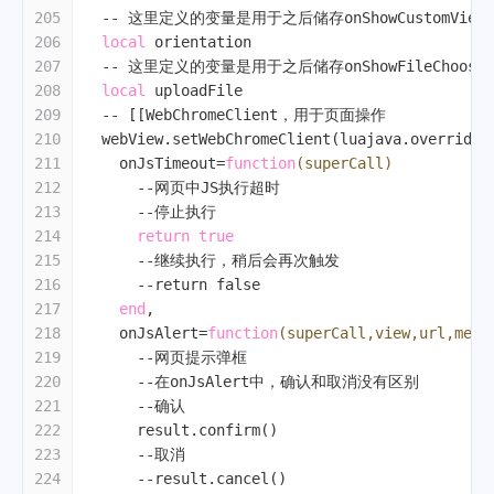
205
-- 这里定义的变量是用于之后储存onShowCustomVie
206
local
 orientation
207
-- 这里定义的变量是用于之后储存onShowFileChoose
208
local
 uploadFile
209
-- [[WebChromeClient，用于页面操作
210
  webView.setWebChromeClient(luajava.override(
211
    onJsTimeout=
function
(superCall)
212
--网页中JS执行超时
213
--停止执行
214
return
true
215
--继续执行，稍后会再次触发
216
--return false
217
end
,
218
    onJsAlert=
function
(superCall,view,url,mess
219
--网页提示弹框
220
--在onJsAlert中，确认和取消没有区别
221
--确认
222
      result.confirm()
223
--取消
224
--result.cancel()