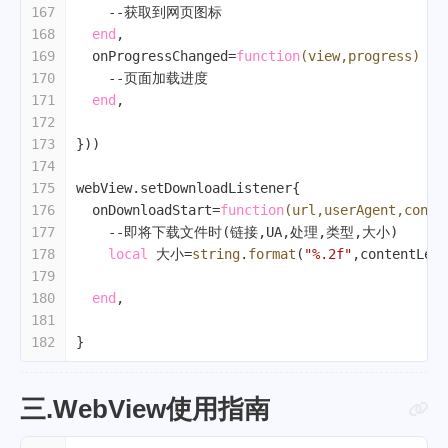
167
--获取到网页图标
168
end
,
169
  onProgressChanged=
function
(view,progress)
170
--页面加载进度
171
end
,
172
173
}))
174
175
webView.setDownloadListener{
176
  onDownloadStart=
function
(url,userAgent,conte
177
--即将下载文件时(链接,UA,处理,类型,大小)
178
local
 大小=
string
.
format
(
"%.2f"
,contentLeng
179
180
end
,
181
182
}
三.WebView使用指南