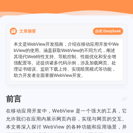
文章摘要
白衣 DeepSeek
本
文
是
W
e
b
V
i
e
w
开
发
指
南
，
介
绍
在
移
动
应
用
开
发
中
W
e
b
V
i
e
w
的
使
用
。
涵
盖
获
取
W
e
b
V
i
e
w
的
不
同
方
式
，
阐
述
其
现
代
W
e
b
特
性
支
持
、
导
航
控
制
、
性
能
优
化
和
安
全
增
强
配
置
等
。
还
提
供
诸
多
代
码
示
例
，
涉
及
加
载
网
页
、
处
理
证
书
错
误
、
监
听
下
载
上
传
、
实
现
暗
黑
模
式
等
功
能
，
助
力
开
发
者
全
面
掌
握
W
e
b
V
i
e
w
开
发
。
前言
在移动应用开发中，WebView 是一个强大的工具，它
允许我们在应用内展示网页内容，实现与网页的交互。
本文将深入探讨 WebView 的各种功能和应用场景，并