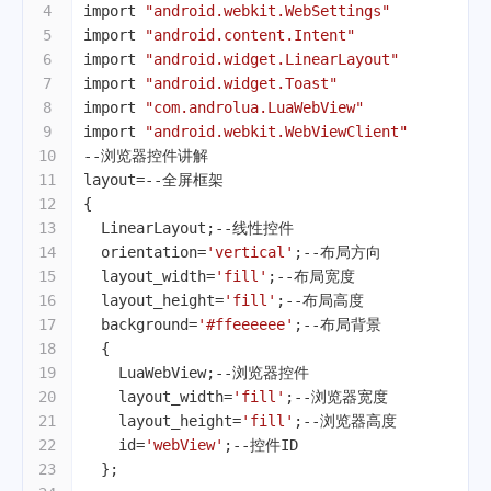
4
import 
"android.webkit.WebSettings"
5
import 
"android.content.Intent"
6
import 
"android.widget.LinearLayout"
7
import 
"android.widget.Toast"
8
import 
"com.androlua.LuaWebView"
9
import 
"android.webkit.WebViewClient"
10
--浏览器控件讲解
11
layout=
--全屏框架
12
{
13
  LinearLayout;
--线性控件
14
  orientation=
'vertical'
;
--布局方向
15
  layout_width=
'fill'
;
--布局宽度
16
  layout_height=
'fill'
;
--布局高度
17
  background=
'#ffeeeeee'
;
--布局背景
18
  {
19
    LuaWebView;
--浏览器控件
20
    layout_width=
'fill'
;
--浏览器宽度
21
    layout_height=
'fill'
;
--浏览器高度
22
    id=
'webView'
;
--控件ID
23
  };