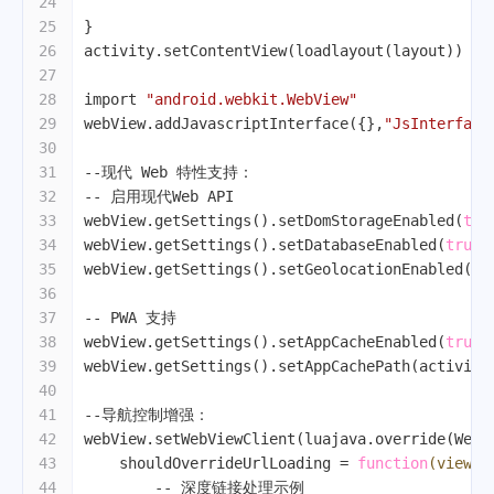
24
25
}
26
activity.setContentView(loadlayout(layout))
27
28
import 
"android.webkit.WebView"
29
webView.addJavascriptInterface({},
"JsInterface
30
31
--现代 Web 特性支持：
32
-- 启用现代Web API
33
webView.getSettings().setDomStorageEnabled(
tru
34
webView.getSettings().setDatabaseEnabled(
true
)
35
webView.getSettings().setGeolocationEnabled(
tr
36
37
-- PWA 支持
38
webView.getSettings().setAppCacheEnabled(
true
)
39
webView.getSettings().setAppCachePath(activity
40
41
--导航控制增强：
42
webView.setWebViewClient(luajava.override(WebV
43
    shouldOverrideUrlLoading = 
function
(view, 
44
-- 深度链接处理示例