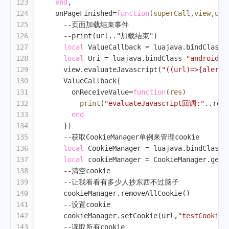
123
end
,
124
    onPageFinished=
function
(superCall,view,url
125
--页面加载结束事件
126
--print(url.."加载结束")
127
local
 ValueCallback = luajava.bindClass 
128
local
 Uri = luajava.bindClass 
"android.n
129
      view.evaluateJavascript(
"((url)=>{alert(
130
      ValueCallback{
131
        onReceiveValue=
function
(res)
132
print
(
"evaluateJavascript回调:"
..res)
133
end
134
      })
135
--获取CookieManager单例来管理cookie
136
local
 CookieManager = luajava.bindClass 
137
local
 cookieManager = CookieManager.getI
138
--清空cookie
139
--让我看看有多少人抄东西不过脑子
140
      cookieManager.removeAllCookie()
141
--设置cookie
142
      cookieManager.setCookie(url,
"testCookie=
143
--读取所有cookie