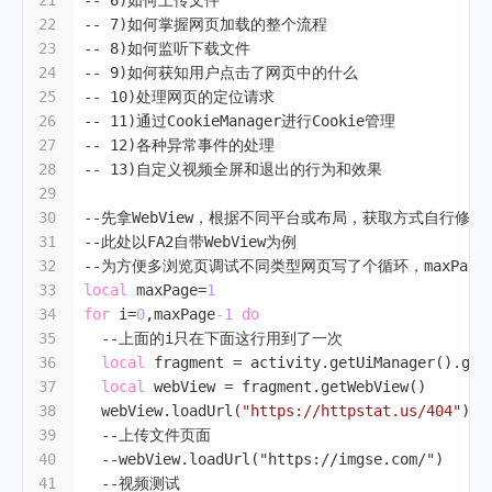
21
-- 6)如何上传文件
22
-- 7)如何掌握网页加载的整个流程
23
-- 8)如何监听下载文件
24
-- 9)如何获知用户点击了网页中的什么
25
-- 10)处理网页的定位请求
26
-- 11)通过CookieManager进行Cookie管理
27
-- 12)各种异常事件的处理
28
-- 13)自定义视频全屏和退出的行为和效果
29
30
--先拿WebView，根据不同平台或布局，获取方式自行修改
31
--此处以FA2自带WebView为例
32
--为方便多浏览页调试不同类型网页写了个循环，maxPag
33
local
 maxPage=
1
34
for
 i=
0
,maxPage
-1
do
35
--上面的i只在下面这行用到了一次
36
local
 fragment = activity.getUiManager().get
37
local
 webView = fragment.getWebView()
38
  webView.loadUrl(
"https://httpstat.us/404"
)
39
--上传文件页面
40
--webView.loadUrl("https://imgse.com/")
41
--视频测试