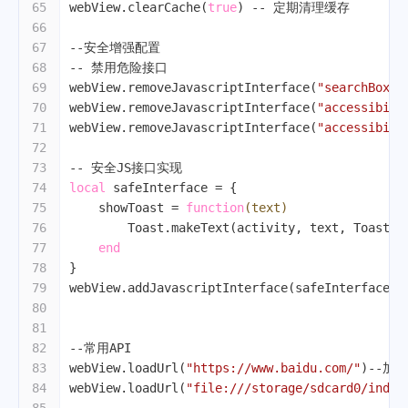
65
webView.clearCache(
true
) 
-- 定期清理缓存
66
67
--安全增强配置
68
-- 禁用危险接口
69
webView.removeJavascriptInterface(
"searchBoxJa
70
webView.removeJavascriptInterface(
"accessibili
71
webView.removeJavascriptInterface(
"accessibili
72
73
-- 安全JS接口实现
74
local
 safeInterface = {
75
    showToast = 
function
(text)
76
        Toast.makeText(activity, text, Toast.L
77
end
78
}
79
webView.addJavascriptInterface(safeInterface, 
80
81
82
--常用API
83
webView.loadUrl(
"https://www.baidu.com/"
)
--加
84
webView.loadUrl(
"file:///storage/sdcard0/index