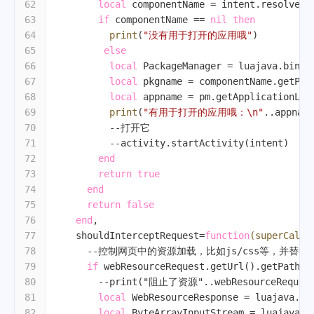
62
local
 componentName = intent.resolveAc
63
if
 componentName == 
nil
then
64
print
(
"没有用于打开的应用哦"
)
65
else
66
local
 PackageManager = luajava.bindC
67
local
 pkgname = componentName.getPac
68
local
 appname = pm.getApplicationLab
69
print
(
"有用于打开的应用哦：\n"
..appname
70
--打开它
71
--activity.startActivity(intent)
72
end
73
return
true
74
end
75
return
false
76
end
,
77
    shouldInterceptRequest=
function
(superCall,
78
--控制网页中的资源加载，比如js/css等，并替
79
if
 webResourceRequest.getUrl().getPath()
80
--print("阻止了资源"..webResourceRequest
81
local
 WebResourceResponse = luajava.bi
82
local
 ByteArrayInputStream = luajava.b