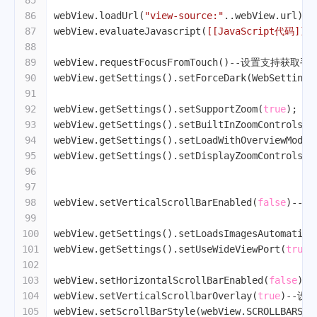
85
86
webView.loadUrl(
"view-source:"
..webView.url)
-
87
webView.evaluateJavascript(
[[JavaScript代码]]
,
n
88
89
webView.requestFocusFromTouch()
--设置支持获取手
90
webView.getSettings().setForceDark(WebSettings
91
92
webView.getSettings().setSupportZoom(
true
); 
-
93
webView.getSettings().setBuiltInZoomControls(
t
94
webView.getSettings().setLoadWithOverviewMode(
95
webView.getSettings().setDisplayZoomControls(
f
96
97
98
webView.setVerticalScrollBarEnabled(
false
)
--
99
100
webView.getSettings().setLoadsImagesAutomatica
101
webView.getSettings().setUseWideViewPort(
true
)
102
103
webView.setHorizontalScrollBarEnabled(
false
)
-
104
webView.setVerticalScrollbarOverlay(
true
)
--设
105
webView.setScrollBarStyle(webView.SCROLLBARS_O