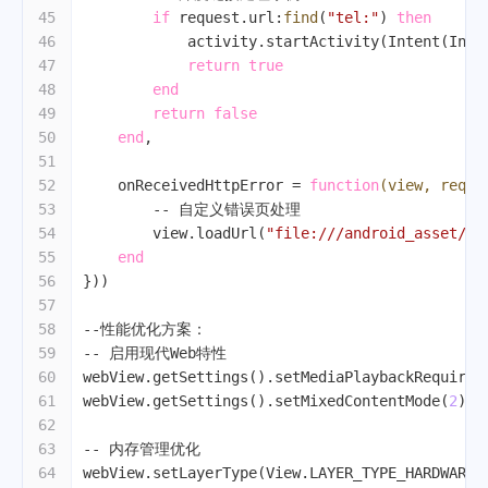
45
if
 request.url:
find
(
"tel:"
) 
then
46
            activity.startActivity(Intent(Inte
47
return
true
48
end
49
return
false
50
end
,
51
52
    onReceivedHttpError = 
function
(view, reque
53
-- 自定义错误页处理
54
        view.loadUrl(
"file:///android_asset/er
55
end
56
}))
57
58
--性能优化方案：
59
-- 启用现代Web特性
60
webView.getSettings().setMediaPlaybackRequires
61
webView.getSettings().setMixedContentMode(
2
) 
-
62
63
-- 内存管理优化
64
webView.setLayerType(View.LAYER_TYPE_HARDWARE,