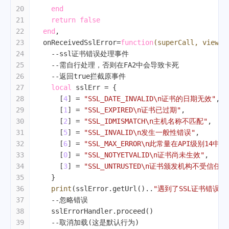
20
end
21
return
false
22
end
,
23
  onReceivedSslError=
function
(superCall, view, 
24
--ssl证书错误处理事件
25
--需自行处理，否则在FA2中会导致卡死
26
--返回true拦截原事件
27
local
 sslErr = {
28
      [
4
] = 
"SSL_DATE_INVALID\n证书的日期无效"
,
29
      [
1
] = 
"SSL_EXPIRED\n证书已过期"
,
30
      [
2
] = 
"SSL_IDMISMATCH\n主机名称不匹配"
,
31
      [
5
] = 
"SSL_INVALID\n发生一般性错误"
,
32
      [
6
] = 
"SSL_MAX_ERROR\n此常量在API级别
33
      [
0
] = 
"SSL_NOTYETVALID\n证书尚未生效"
,
34
      [
3
] = 
"SSL_UNTRUSTED\n证书颁发机构不受信任"
35
    }
36
print
(sslError.getUrl()..
"遇到了SSL证书错误，
37
--忽略错误
38
    sslErrorHandler.proceed()
39
--取消加载(这是默认行为)