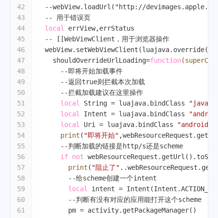
42
--webView.loadUrl("http://devimages.apple.co
43
-- 用于错误页
44
local
 errView,errStatus
45
-- [[WebViewClient，用于浏览器操作
46
  webView.setWebViewClient(luajava.override(We
47
    shouldOverrideUrlLoading=
function
(superCal
48
--即将开始加载事件
49
--返回true则拦截本次加载
50
--拦截加载建议在这里操作
51
local
 String = luajava.bindClass 
"java.l
52
local
 Intent = luajava.bindClass 
"androi
53
local
 Uri = luajava.bindClass 
"android.n
54
print
(
"即将开始"
,webResourceRequest.getMe
55
--判断加载的链接是http/s还是scheme
56
if
not
 webResourceRequest.getUrl().toSaf
57
print
(
"阻止了"
..webResourceRequest.getU
58
--给scheme创建一个intent
59
local
 intent = Intent(Intent.ACTION_VI
60
--判断有没有对应的应用能打开这个scheme
61
        pm = activity.getPackageManager()