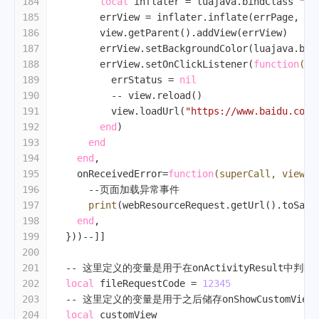
184
local
 inflater = luajava.bindClass 
"an
185
        errView = inflater.inflate(errPage, 
ni
186
        view.getParent().addView(errView)
187
        errView.setBackgroundColor(luajava.bin
188
        errView.setOnClickListener(
function
()
189
          errStatus = 
nil
190
-- view.reload()
191
          view.loadUrl(
"https://www.baidu.com"
192
end
)
193
end
194
end
,
195
    onReceivedError=
function
(superCall, view, 
196
--页面加载异常事件
197
print
(webResourceRequest.getUrl().toSafe
198
end
,
199
  }))
--]]
200
201
-- 这里定义的变量是用于在onActivityResult中判断
202
local
 fileRequestCode = 
12345
203
-- 这里定义的变量是用于之后储存onShowCustomVie
204
local
 customView