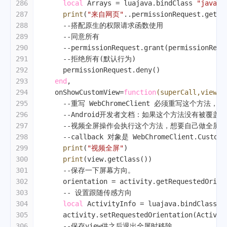
286
local
 Arrays = luajava.bindClass 
"java.u
287
print
(
"来自网页"
..permissionRequest.getOr
288
--搭配原生的权限请求函数使用
289
--同意所有
290
--permissionRequest.grant(permissionRequ
291
--拒绝所有(默认行为)
292
      permissionRequest.deny()
293
end
,
294
    onShowCustomView=
function
(superCall,view,c
295
--重写 WebChromeClient 必须重写这个方法
296
--Android开发者文档：如果这个方法没有被覆
297
--视频全屏操作会执行这个方法，想要自己做全屏
298
--callback 对象是 WebChromeClient.CustomV
299
print
(
"视频全屏"
)
300
print
(view.getClass())
301
--保存一下屏幕方向。
302
      orientation = activity.getRequestedOrien
303
-- 设置跟随传感方向
304
local
 ActivityInfo = luajava.bindClass 
"
305
      activity.setRequestedOrientation(Activit
306
--保存view供之后退出全屏时移除