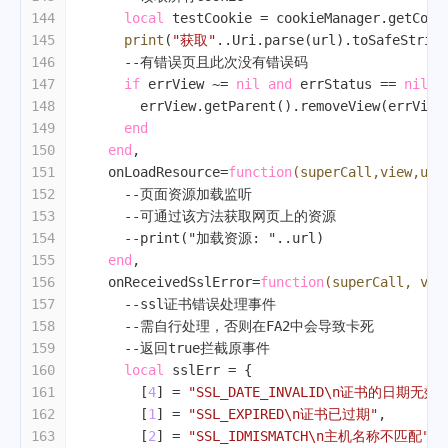
144
local
 testCookie = cookieManager.getCook
145
print
(
"获取"
..Uri.parse(url).toSafeString
146
--有错误页且此次没有错误码
147
if
 errView ~= 
nil
and
 errStatus == 
nil
t
148
        errView.getParent().removeView(errView
149
end
150
end
,
151
    onLoadResource=
function
(superCall,view,url
152
--页面资源加载监听
153
--可通过该方法获取网页上的资源
154
--print("加载资源: "..url)
155
end
,
156
    onReceivedSslError=
function
(superCall, vie
157
--ssl证书错误处理事件
158
--需自行处理，否则在FA2中会导致卡死
159
--返回true拦截原事件
160
local
 sslErr = {
161
        [
4
] = 
"SSL_DATE_INVALID\n证书的日期无效"
162
        [
1
] = 
"SSL_EXPIRED\n证书已过期"
,
163
        [
2
] = 
"SSL_IDMISMATCH\n主机名称不匹配"
,