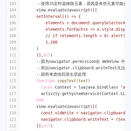
103
--使用JS定时器移除元素，原因是有些元素可能会
104
      view.evaluateJavascript(
[[
105
      setInterval(() => {
106
          elements = document.querySelectorAll
107
          elements.forEach(e => e.style.displa
108
          // if (elements.length > 0) alert
109
          },100
110
      )
111
      ]]
,
nil
)
112
--因为navigator.permission在 WebView 中
113
--所以navigator.clipboard.writeText无
114
--因而考虑传回原生层处理
115
function
copyText
(text)
116
local
 Context = luajava.bindClass 
"and
117
        activity.getSystemService(Context.CLIP
118
end
119
      view.evaluateJavascript(
[[
120
        const oldWrite = navigator.clipboard.w
121
        navigator.clipboard.writeText = (text)
122
      ]]
,
nil
)