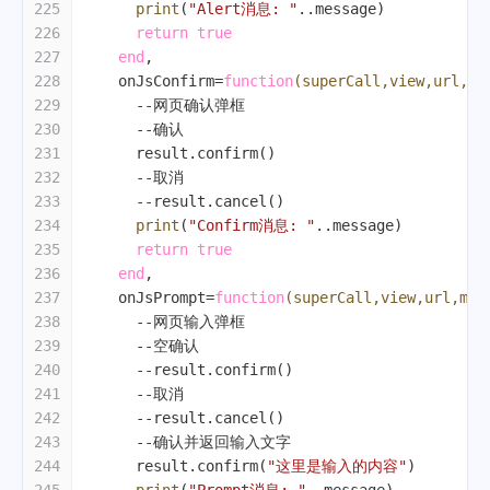
225
print
(
"Alert消息: "
..message)
226
return
true
227
end
,
228
    onJsConfirm=
function
(superCall,view,url,me
229
--网页确认弹框
230
--确认
231
      result.confirm()
232
--取消
233
--result.cancel()
234
print
(
"Confirm消息: "
..message)
235
return
true
236
end
,
237
    onJsPrompt=
function
(superCall,view,url,mes
238
--网页输入弹框
239
--空确认
240
--result.confirm()
241
--取消
242
--result.cancel()
243
--确认并返回输入文字
244
      result.confirm(
"这里是输入的内容"
)