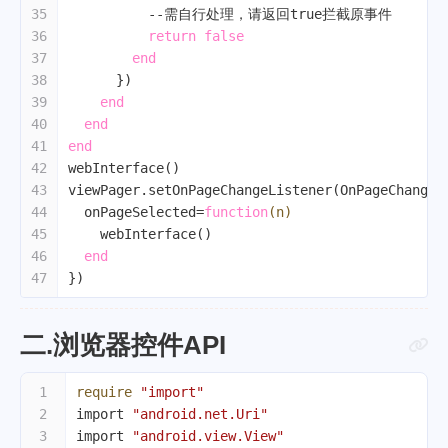
35
--需自行处理，请返回true拦截原事件
36
return
false
37
end
38
      })
39
end
40
end
41
end
42
webInterface()
43
viewPager.setOnPageChangeListener(OnPageChangeL
44
  onPageSelected=
function
(n)
45
    webInterface()
46
end
47
})
二.浏览器控件API
1
require
"import"
2
import 
"android.net.Uri"
3
import 
"android.view.View"