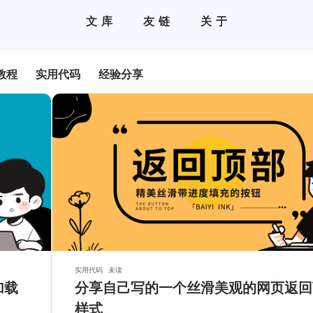
文库
友链
关于
文章
全部分类
友情链接
全部标签
最近评论
随机开往
博主动态
情侣空间
关于本站
教程
实用代码
经验分享
实用代码
未读
加载
分享自己写的一个丝滑美观的网页返回
样式