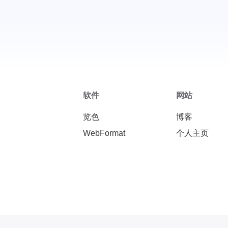
改了之后只能用www访问
了，裸域名访问不了
软件
网站
览色
博客
WebFormat
个人主页