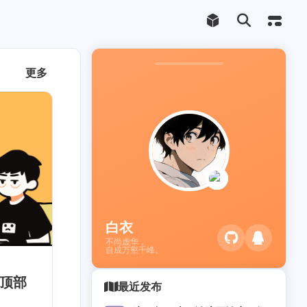
更多
白衣
不尚虚华，
自成万壑千峰。
顶部
最近发布