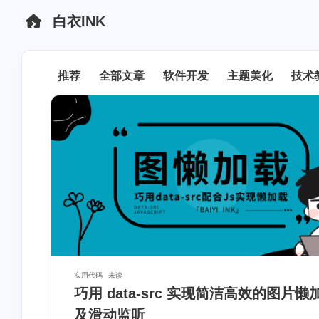
白衣INK
全部
主页
博客
推荐
全部文章
软件开发
主题美化
技术
实用代码
未读
巧用 data-src 实现简洁高效的图片懒
及滑动监听