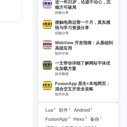
这一年22岁，论迹不论心，沉
稳方可破局
经验分享
接触电商运营一个月，真实感
悟与学习资源分享
经验分享
WebView 开发指南：从基础到
高级应用
软件开发
一文带你详细了解网站字体优
化加载方案
技术教程
5
1
2
3
4
3
Hexo
备份
博客
主题美化
CSS
solitude
FusionApp 原生+本地网页：
混合交互开发全攻略
1
3
1
1
1
部
JavaScript
备份记录
Markdown
Github
软件开发
1
1
1
1
1
品
开发者生态
复制
置顶
Typecho
4
4
4
Lua
软件
Android
1
1
博客运营
情侣
4
5
1
FusionApp
Hexo
备份