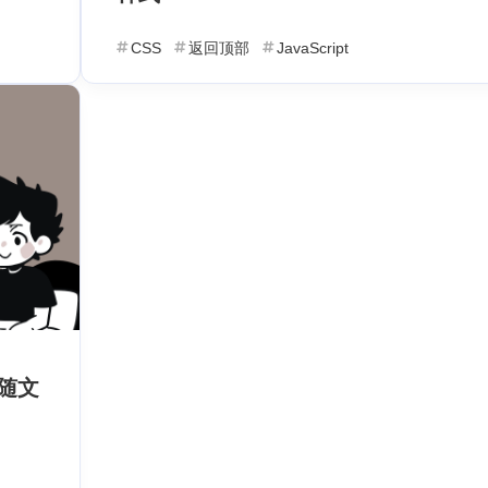
CSS
返回顶部
JavaScript
标签
寻找感兴趣的领域
4
4
4
4
Lua
软件
Android
FusionApp
个月前
2
1
1
1
Vercel
Twikoo
字体
优化
返回顶
文
随文
2
1
1
4
PHP
API
接口
经验分享
互联网产
论
1
1
1
1
懒加载
html
电商运营
感悟心得