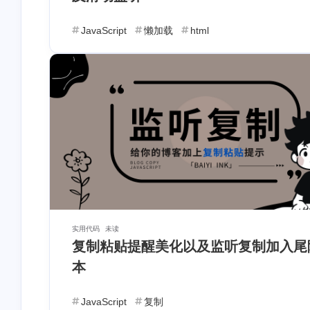
JavaScript
懒加载
html
互动
最新评论
淘宝返利优惠
4 个月
未似风不息
9 
券
前
实用代码
未读
我有一个问题，博客主页
复制粘贴提醒美化以及监听复制加入尾
22岁还很年轻，不急。执行
章卡片为什么始终显示评
力（耐得住寂寞）是关键。
数为0呢，明明不是0的
本
这一年22岁，论迹不论心，沉
Vercel部署Twikoo评论系统保
稳方可破局
姆级教程
JavaScript
复制