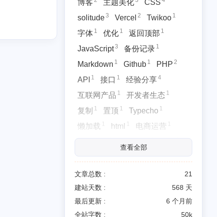
2
3
4
博客
主题美化
CSS
3
2
1
solitude
Vercel
Twikoo
1
1
1
字体
优化
返回顶部
3
1
JavaScript
备份记录
1
1
2
Markdown
Github
PHP
1
1
4
API
接口
经验分享
2025/02
全部文章
1
1
互联网产品
开发者生态
1
21
篇
篇
1
1
1
复制
置顶
Typecho
1
1
1
懒加载
html
电商运营
1
1
1
感悟心得
博客运营
情侣
查看全部
文章总数 :
21
建站天数 :
568 天
最后更新 :
6 个月前
全站字数 :
50k