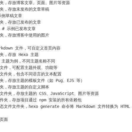
 # 资源文件夹，存放博客文章、页面、图片等资源
 草稿文件夹，存放未发布的文章草稿
 # 示例草稿文章
 文章文件夹，存放已发布的文章
个月前
.md  # 示例已发布文章
 图片文件夹，存放博客中使用的图片
2026/01
2025/03
页 Markdown 文件，可自定义首页内容
2
18
题文件夹，存放 Hexo 主题
篇
篇
以 Next 主题为例，不同主题名称不同
# 主题配置文件，可配置主题外观、功能等
# 语言文件文件夹，包含不同语言的文本配置
 布局文件夹，存放主题的模板文件（如 Pug、EJS 等）
 脚本文件夹，存放主题的自定义脚本
 主题资源文件夹，存放主题的 CSS、JavaScript、图片等资源
# 依赖包文件夹，存放项目通过 npm 安装的所有依赖包
 生成的静态文件文件夹，hexo generate 命令将 Markdown 文件转换为 H
存档页面