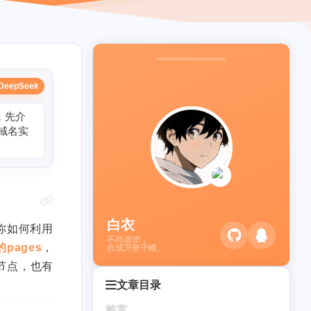
DeepSeek
，
先
介
域
名
实
白衣
你如何利用
不尚虚华，
pages
，
自成万壑千峰。
的节点，也有
文章目录
前言