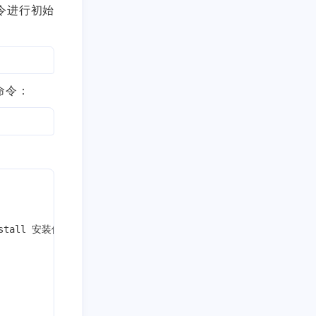
令进行初始
命令：
5
1
2
3
4
3
Hexo
备份
博客
主题美化
CSS
solitude
1
3
1
1
1
部
JavaScript
备份记录
Markdown
Github
1
1
1
1
1
stall 安装依赖
品
开发者生态
复制
置顶
Typecho
1
1
博客运营
情侣