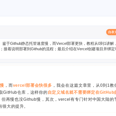
白衣 
。
鉴
于
G
i
t
h
u
b
静
态
托
管
速
度
慢
，
而
V
e
r
c
e
l
部
署
更
快
，
教
程
从
0
到
1
讲
解
；
接
着
说
明
部
署
到
G
i
t
h
u
b
的
流
程
；
最
后
介
绍
在
V
e
r
c
e
l
创
建
项
目
并
绑
定
点慢
，而
vercel部署会快很多
，我会在这篇文章里，从0到1教
拉取GitHub仓库，这样你的
自定义域名就不需要绑定在GitHub的
慢，但再慢也没Github慢，其次，vercel有专门针对中国大陆
有很大的提升。