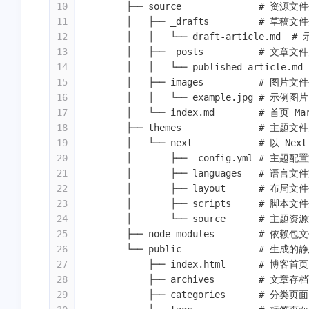
10
        ├── source             
你好
hi
11
        │   ├── _drafts         #
Vercel部署Twikoo评论系统保
Vercel部署Twikoo评论系统保
姆级教程
姆级教程
12
        │   │   └── draft-article.md 
13
        │   ├── _posts          #
11
HC
11 
14
        │   │   └── published-article
个
15
        │   ├── images          #
adeptmicors279
麻烦更新一下域名
月
16
        │   │   └── example.jpg # 示例图片
blog.zhkax.cn[图片]
前
17
        │   └── index.md        # 首
18
        ├── themes              # 主
佬，请问下域名怎么配置
19
        │   └── next            # 
啊，我原先的域名是@解析
20
        │       ├── _config.yml 
了四个A到GitHub，现在部
利用Github与Vercel多端部署
友情链接
Hexo博客
21
        │       ├── languages   
署到vercal我寻思应该不需
22
        │       ├── layout      #
要GitHub的IP了就删了，然
23
        │       ├── scripts     #
后添加了vercal的ip，
24
        │       └── source      #
CNAME我按照上面的要求
25
        ├── node_modules        
也填写了www的，但是我个
26
        └── public              #
人之前都是直接@解析到
27
            ├── index.html      # 博客首页
GitHub的，用裸域名访问，
28
            ├── archives        # 文章
改了之后只能用www访问
29
            ├── categories      # 分类页面
了，裸域名访问不了