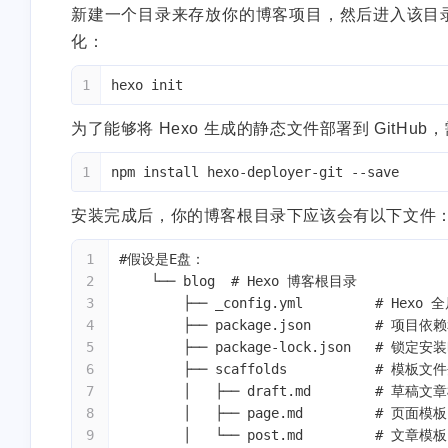
新建一个目录来存放你的博客项目，然后进入该目
化：
1
hexo init
为了能够将 Hexo 生成的静态文件部署到 GitHub
1
npm install hexo-deployer-git --save
互动
最新评论
安装完成后，你的博客根目录下应该会有以下文件
1
#假设是E盘：
淘宝返利优惠
4 个月
未似风不息
9 
2
    └── blog  # Hexo 博客根目录
券
前
3
        ├── _config.yml        
我有一个问题，博客主页
22岁还很年轻，不急。执行
4
        ├── package.json       
章卡片为什么始终显示评
力（耐得住寂寞）是关键。
5
        ├── package-lock.json  
数为0呢，明明不是0的
6
        ├── scaffolds           # 模板文
这一年22岁，论迹不论心，沉
Vercel部署Twikoo评论系统保
稳方可破局
姆级教程
7
        │   ├── draft.md        #
8
        │   ├── page.md         # 
warss
hi
10 个月前
11 
9
        │   └── post.md         # 