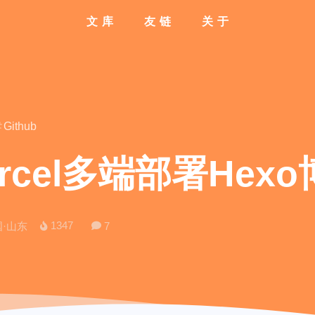
文库
友链
关于
文章
全部分类
友情链接
全部标签
最近评论
随机开往
博主动态
情侣空间
关于本站
Github
ercel多端部署Hex
1347
·山东
7