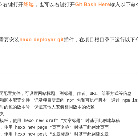
录右键打开
终端
，也可以右键打开
Git Bash Here
输入以下命
，需要安装
hexo-deployer-git
插件，在项目根目录下运行以下
标签
寻找感兴趣的领域
：
4
4
4
4
Lua
软件
Android
FusionApp
个月前
2
1
1
1
Vercel
Twikoo
字体
优化
返回顶
 # Hexo 全局配置文件，可设置网站标题、副标题、作者、URL、部署方式等信息
文
2
1
1
4
 # 项目依赖和脚本配置文件，记录项目所需的 npm 包和可执行脚本，通过 npm in
PHP
API
接口
经验分享
互联网产
论
 # 锁定安装时的包的版本号，保证其他人安装相同版本的依赖
1
1
1
1
懒加载
html
电商运营
感悟心得
件夹
 草稿文章模板，使用 hexo new draft "文章标题" 时基于此创建草稿
页面模板，使用 hexo new page "页面名称" 时基于此创建页面
个月前
文章模板，使用 hexo new post "文章标题" 时基于此创建文章