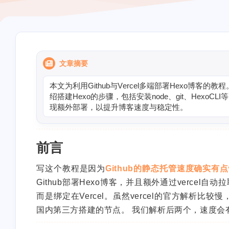
文章摘要
本
文
为
利
用
G
i
t
h
u
b
与
V
e
r
c
e
l
多
端
部
署
H
e
x
o
博
客
的
教
程
绍
搭
建
H
e
x
o
的
步
骤
，
包
括
安
装
n
o
d
e
、
g
i
t
、
H
e
x
o
C
L
I
等
现
额
外
部
署
，
以
提
升
博
客
速
度
与
稳
定
性
。
前言
写这个教程是因为
Github的静态托管速度确实有
Github部署Hexo博客，并且额外通过vercel自动
而是绑定在Vercel。虽然vercel的官方解析比较
国内第三方搭建的节点。 我们解析后两个，速度会