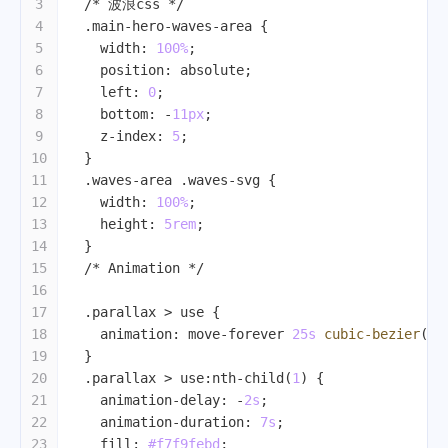
3
/* 波浪css */
4
.main-hero-waves-area
 {
5
width
: 
100%
;
6
position
: absolute;
7
left
: 
0
;
8
bottom
: -
11px
;
9
z-index
: 
5
;
10
  }
11
.waves-area
.waves-svg
 {
12
width
: 
100%
;
13
height
: 
5rem
;
14
  }
15
/* Animation */
16
17
.parallax
 > 
use
 {
18
animation
: move-forever 
25s
cubic-bezier
(
0.
19
  }
20
.parallax
 > 
use
:nth-child
(
1
) {
21
animation-delay
: -
2s
;
22
animation-duration
: 
7s
;
23
fill
: 
#f7f9febd
;