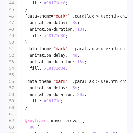
44
fill
: 
#18171dc8
;
45
  }
46
[data-theme=
"dark"
]
.parallax
 > 
use
:nth-child
47
animation-delay
: -
3s
;
48
animation-duration
: 
10s
;
49
fill
: 
#18171d80
;
50
  }
51
[data-theme=
"dark"
]
.parallax
 > 
use
:nth-child
52
animation-delay
: -
4s
;
53
animation-duration
: 
13s
;
54
fill
: 
#18171d3e
;
55
  }
56
[data-theme=
"dark"
]
.parallax
 > 
use
:nth-child
57
animation-delay
: -
5s
;
58
animation-duration
: 
20s
;
59
fill
: 
#18171d
;
60
  }
61
62
@keyframes
 move-forever {
63
0%
 {