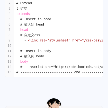
2
# Extend
3
# 扩展
4
extends:
5
# Insert in head
6
# 插入到 head
7
head:
8
# 自定义css
9
-
<link
rel="stylesheet"
href="/css/baiyi.c
10
11
# Insert in body
12
# 插入到 body
13
body:
14
#  - <script src="https://cdn.bootcdn.net/aja
15
# --------------------------- end -------------