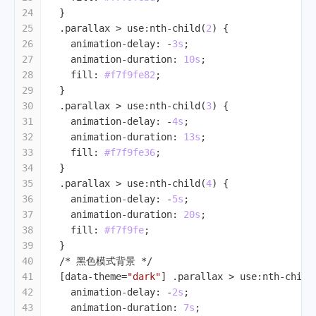
24
  }
25
.parallax
 > 
use
:nth-child
(
2
) {
26
animation-delay
: -
3s
;
27
animation-duration
: 
10s
;
28
fill
: 
#f7f9fe82
;
29
  }
30
.parallax
 > 
use
:nth-child
(
3
) {
31
animation-delay
: -
4s
;
32
animation-duration
: 
13s
;
33
fill
: 
#f7f9fe36
;
34
  }
35
.parallax
 > 
use
:nth-child
(
4
) {
36
animation-delay
: -
5s
;
37
animation-duration
: 
20s
;
38
fill
: 
#f7f9fe
;
39
  }
40
/* 黑色模式背景 */
41
[data-theme=
"dark"
]
.parallax
 > 
use
:nth-child
42
animation-delay
: -
2s
;
43
animation-duration
: 
7s
;