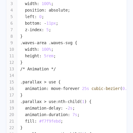
3
width
: 
100%
;
4
position
: absolute;
5
left
: 
0
;
6
bottom
: -
11px
;
7
z-index
: 
5
;
8
}
9
.waves-area
.waves-svg
 {
10
width
: 
100%
;
11
height
: 
5rem
;
12
}
13
/* Animation */
14
15
.parallax
 > 
use
 {
16
animation
: move-forever 
25s
cubic-bezier
(
0.55
17
}
18
.parallax
 > 
use
:nth-child
(
1
) {
19
animation-delay
: -
2s
;
20
animation-duration
: 
7s
;
21
fill
: 
#f7f9febd
;
22
}