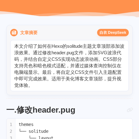
文章摘要
白衣 DeepSeek
本
文
介
绍
了
如
何
在
H
e
x
o
的
s
o
l
i
t
u
d
e
主
题
文
章
顶
部
添
加
波
浪
效
果
。
通
过
修
改
h
e
a
d
e
r
.
p
u
g
文
件
，
添
加
S
V
G
波
浪
代
码
，
并
结
合
自
定
义
C
S
S
实
现
动
态
波
浪
动
画
。
C
S
S
部
分
支
持
亮
色
和
暗
色
模
式
适
配
，
并
通
过
媒
体
查
询
控
制
仅
在
电
脑
端
显
示
。
最
后
，
将
自
定
义
C
S
S
文
件
引
入
主
题
配
置
中
即
可
完
成
效
果
。
适
用
于
美
化
博
客
文
章
顶
部
，
提
升
视
觉
体
验
。
一.修改header.pug
1
themes
2
└── solitude
3
    └── layout