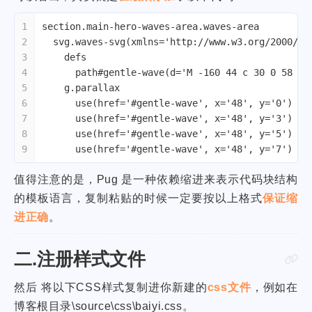
1
section.main-hero-waves-area.waves-area
2
  svg.waves-svg(xmlns='http://www.w3.org/2000/sv
3
    defs
4
      path#gentle-wave(d='M -160 44 c 30 0 58 -1
5
    g.parallax
6
      use(href='#gentle-wave', x='48', y='0')
7
      use(href='#gentle-wave', x='48', y='3')
8
      use(href='#gentle-wave', x='48', y='5')
9
      use(href='#gentle-wave', x='48', y='7')
值得注意的是，Pug 是一种依赖缩进来表示代码块结构
的模板语言，复制粘贴的时候一定要按以上格式
保证缩
进正确
。
二.注册样式文件
然后 将以下CSS样式复制进你新建的
css文件
，例如在
博客根目录\source\css\baiyi.css。