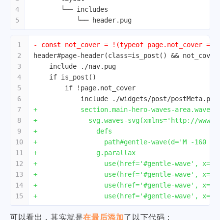
4
        └── includes
5
            └── header.pug
1
- const not_cover = !(typeof page.not_cover ===
2
header#page-header(class=is_post() && not_cover
3
    include ./nav.pug
4
    if is_post()
5
        if !page.not_cover
6
            include ./widgets/post/postMeta.pug
7
+           section.main-hero-waves-area.waves-
8
+             svg.waves-svg(xmlns='http://www.w
9
+               defs
10
+                 path#gentle-wave(d='M -160 44
11
+               g.parallax
12
+                 use(href='#gentle-wave', x='4
13
+                 use(href='#gentle-wave', x='4
14
+                 use(href='#gentle-wave', x='4
15
+                 use(href='#gentle-wave', x='4
可以看出，其实就是
在最后添加
了以下代码：