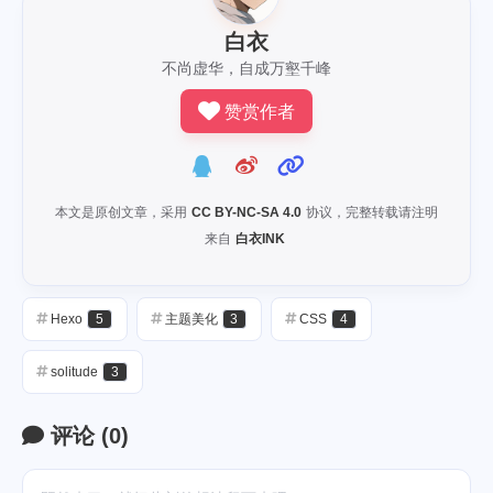
白衣
不尚虚华，自成万壑千峰
赞赏作者
本文是原创文章，采用
CC BY-NC-SA 4.0
协议，完整转载请注明
来自
白衣INK
Hexo
5
主题美化
3
CSS
4
solitude
3
评论
(
0
)