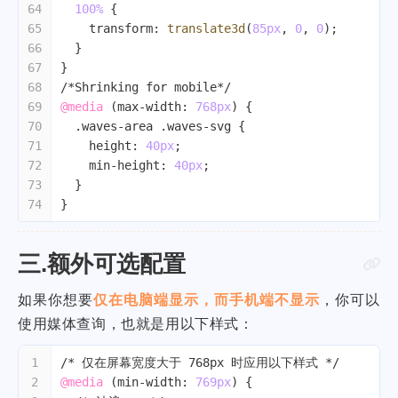
64
100%
 {
65
transform
: 
translate3d
(
85px
, 
0
, 
0
);
66
  }
67
}
68
/*Shrinking for mobile*/
69
@media
 (
max-width
: 
768px
) {
70
.waves-area
.waves-svg
 {
71
height
: 
40px
;
72
min-height
: 
40px
;
73
  }
74
}
三.额外可选配置
如果你想要
仅在电脑端显示，而手机端不显示
，你可以
使用媒体查询，也就是用以下样式：
1
/* 仅在屏幕宽度大于 768px 时应用以下样式 */
2
@media
 (
min-width
: 
769px
) {