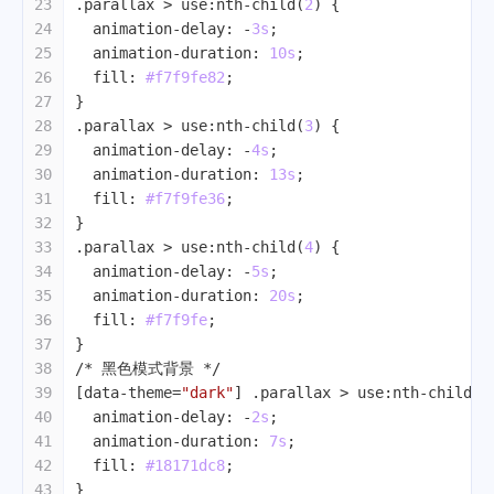
23
.parallax
 > 
use
:nth-child
(
2
) {
24
animation-delay
: -
3s
;
25
animation-duration
: 
10s
;
26
fill
: 
#f7f9fe82
;
27
}
28
.parallax
 > 
use
:nth-child
(
3
) {
29
animation-delay
: -
4s
;
30
animation-duration
: 
13s
;
31
fill
: 
#f7f9fe36
;
32
}
33
.parallax
 > 
use
:nth-child
(
4
) {
34
animation-delay
: -
5s
;
35
animation-duration
: 
20s
;
36
fill
: 
#f7f9fe
;
37
}
38
/* 黑色模式背景 */
39
[data-theme=
"dark"
]
.parallax
 > 
use
:nth-child
(
1
40
animation-delay
: -
2s
;
41
animation-duration
: 
7s
;
42
fill
: 
#18171dc8
;
43
}