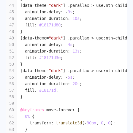
44
[data-theme=
"dark"
]
.parallax
 > 
use
:nth-child
(
2
45
animation-delay
: -
3s
;
46
animation-duration
: 
10s
;
47
fill
: 
#18171d80
;
48
}
49
[data-theme=
"dark"
]
.parallax
 > 
use
:nth-child
(
3
50
animation-delay
: -
4s
;
51
animation-duration
: 
13s
;
52
fill
: 
#18171d3e
;
53
}
54
[data-theme=
"dark"
]
.parallax
 > 
use
:nth-child
(
4
55
animation-delay
: -
5s
;
56
animation-duration
: 
20s
;
57
fill
: 
#18171d
;
58
}
59
60
@keyframes
 move-forever {
61
0%
 {
62
transform
: 
translate3d
(-
90px
, 
0
, 
0
);
63
  }