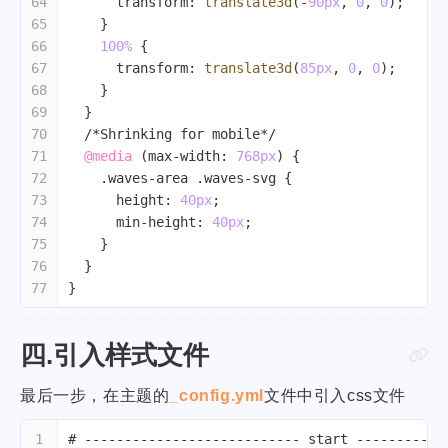
64
transform
: 
translate3d
(-
90px
, 
0
, 
0
);
65
    }
66
100%
 {
67
transform
: 
translate3d
(
85px
, 
0
, 
0
);
68
    }
69
  }
70
/*Shrinking for mobile*/
71
@media
 (
max-width
: 
768px
) {
72
.waves-area
.waves-svg
 {
73
height
: 
40px
;
74
min-height
: 
40px
;
75
    }
76
  }
77
}
四.引入样式文件
最后一步，在主题的
_config.yml
文件中引入css文件
1
# --------------------------- start -----------