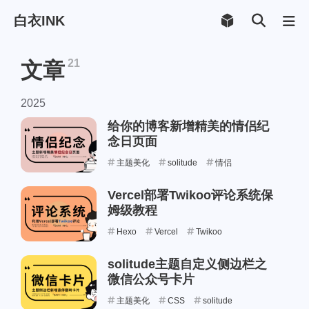
白衣INK
21
文章
2025
给你的博客新增精美的情侣纪
念日页面
主题美化
solitude
情侣
Vercel部署Twikoo评论系统保
姆级教程
Hexo
Vercel
Twikoo
solitude主题自定义侧边栏之
微信公众号卡片
主题美化
CSS
solitude