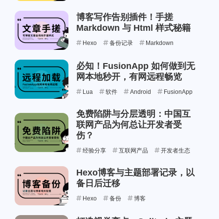
博客写作告别插件！手搓
Markdown 与 Html 样式秘籍
Hexo
备份记录
Markdown
必知！FusionApp 如何做到无
网本地秒开，有网远程畅览
Lua
软件
Android
FusionApp
免费陷阱与分层透明：中国互
联网产品为何总让开发者受
伤？
经验分享
互联网产品
开发者生态
Hexo博客与主题部署记录，以
备日后迁移
Hexo
备份
博客