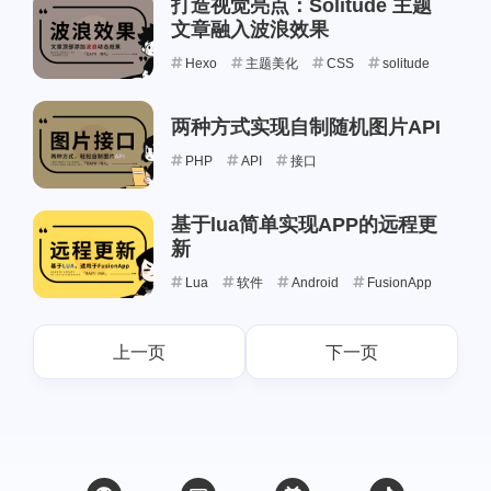
打造视觉亮点：Solitude 主题
文章融入波浪效果
Hexo
主题美化
CSS
solitude
两种方式实现自制随机图片API
PHP
API
接口
基于lua简单实现APP的远程更
新
Lua
软件
Android
FusionApp
上一页
下一页