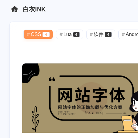
白衣INK
全部
主页
博客
CSS
Lua
软件
Andro
4
4
4
主题美化
solitude
Vercel
3
3
2
JavaScript
备份记录
Markdow
3
1
经验分享
互联网产品
开发者
4
1
html
电商运营
感悟心得
1
1
1