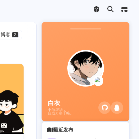
博客
2
1
加载
1
白衣
不尚虚华，
自成万壑千峰。
最近发布