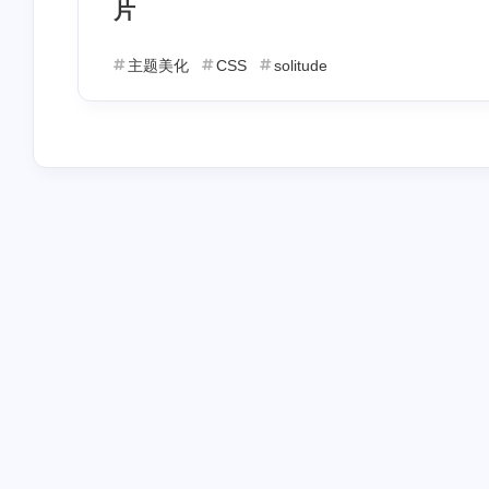
warss
hi
片
10 个月前
11 
你好
hi
主题美化
CSS
solitude
Vercel部署Twikoo评论系统保
Vercel部署Twikoo评论系统保
姆级教程
姆级教程
11
HC
11 
个
adeptmicors279
麻烦更新一下域名
月
blog.zhkax.cn[图片]
前
佬，请问下域名怎么配置
啊，我原先的域名是@解析
了四个A到GitHub，现在部
利用Github与Vercel多端部署
友情链接
Hexo博客
署到vercal我寻思应该不需
要GitHub的IP了就删了，然
后添加了vercal的ip，
CNAME我按照上面的要求
也填写了www的，但是我个
人之前都是直接@解析到
GitHub的，用裸域名访问，