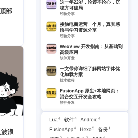
这一年22岁，论迹不论心，沉
稳方可破局
顶部
经验分享
接触电商运营一个月，真实感
悟与学习资源分享
经验分享
WebView 开发指南：从基础到
高级应用
软件开发
一文带你详细了解网站字体优
化加载方案
技术教程
5
1
2
3
4
3
Hexo
备份
博客
主题美化
CSS
solitude
FusionApp 原生+本地网页：
混合交互开发全攻略
1
3
1
1
1
部
JavaScript
备份记录
Markdown
Github
软件开发
1
1
1
1
1
品
开发者生态
复制
置顶
Typecho
4
4
4
Lua
软件
Android
1
1
博客运营
情侣
4
5
1
FusionApp
Hexo
备份
入波浪