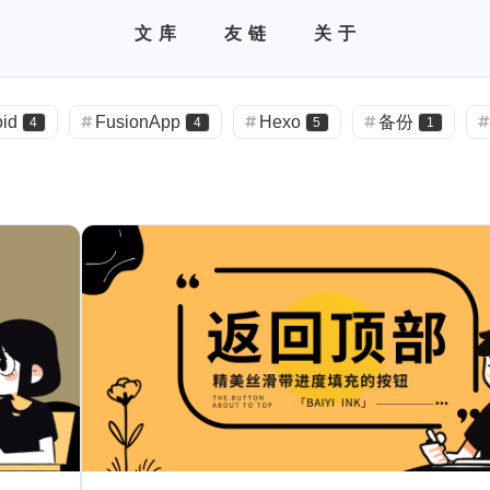
文库
友链
关于
文章
全部分类
友情链接
全部标签
最近评论
随机开往
博主动态
情侣空间
关于本站
id
FusionApp
Hexo
备份
4
4
5
1
Twikoo
字体
优化
返回顶部
1
1
1
1
n
Github
PHP
API
接口
1
1
2
1
生态
复制
置顶
Typecho
懒
1
1
1
1
博客运营
情侣
1
1