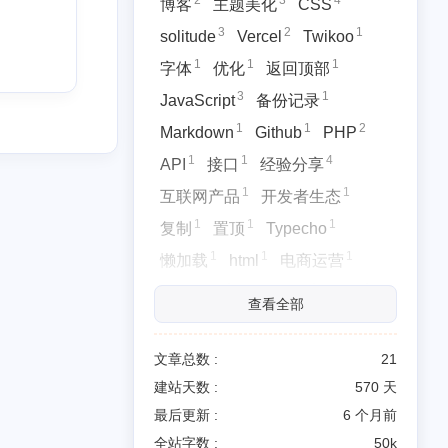
2
3
4
博客
主题美化
CSS
3
2
1
solitude
Vercel
Twikoo
1
1
1
字体
优化
返回顶部
3
1
JavaScript
备份记录
1
1
2
Markdown
Github
PHP
1
1
4
API
接口
经验分享
2025/02
全部文章
1
1
互联网产品
开发者生态
1
21
篇
篇
1
1
1
复制
置顶
Typecho
1
1
1
懒加载
html
电商运营
1
1
1
感悟心得
博客运营
情侣
查看全部
文章总数 :
21
建站天数 :
570 天
最后更新 :
6 个月前
全站字数 :
50k