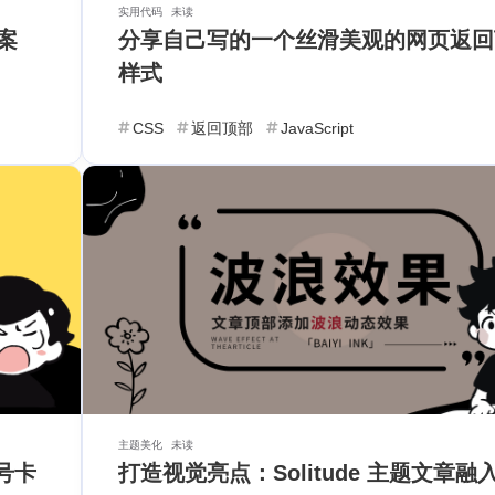
实用代码
未读
案
分享自己写的一个丝滑美观的网页返回
样式
CSS
返回顶部
JavaScript
标签
寻找感兴趣的领域
4
4
4
4
Lua
软件
Android
FusionApp
个月前
2
1
1
1
Vercel
Twikoo
字体
优化
返回顶
文
2
1
1
4
PHP
API
接口
经验分享
互联网产
论
1
1
1
1
懒加载
html
电商运营
感悟心得
主题美化
未读
众号卡
打造视觉亮点：Solitude 主题文章融