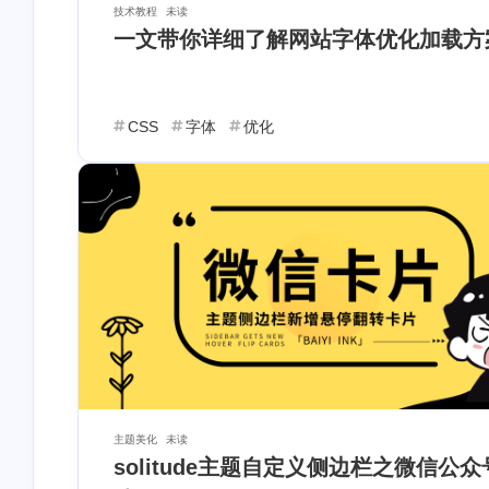
技术教程
未读
一文带你详细了解网站字体优化加载方
CSS
字体
优化
互动
最新评论
淘宝返利优惠
4 个月
未似风不息
9 
券
前
我有一个问题，博客主页
22岁还很年轻，不急。执行
章卡片为什么始终显示评
力（耐得住寂寞）是关键。
数为0呢，明明不是0的
这一年22岁，论迹不论心，沉
Vercel部署Twikoo评论系统保
主题美化
未读
稳方可破局
姆级教程
solitude主题自定义侧边栏之微信公