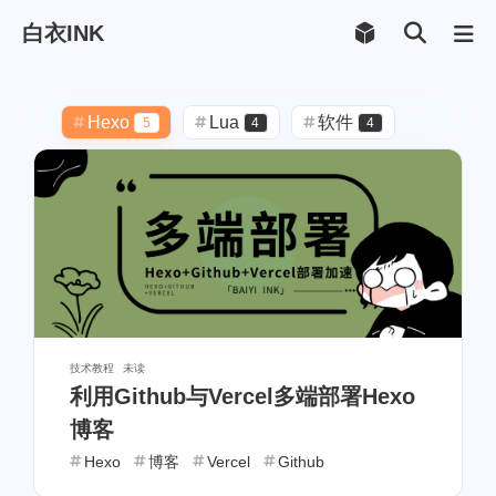
白衣INK
Hexo
Lua
软件
5
4
4
Android
FusionApp
4
4
备份
博客
主题美化
1
2
3
CSS
solitude
4
3
Vercel
Twikoo
字体
2
1
1
优化
返回顶部
1
1
技术教程
未读
利用Github与Vercel多端部署Hexo
JavaScript
备份记录
3
1
博客
Markdown
Github
1
1
Hexo
博客
Vercel
Github
PHP
API
接口
2
1
1