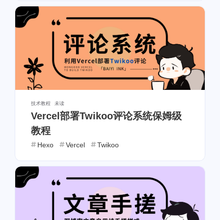
经验分享
互联网产品
4
1
开发者生态
复制
1
1
置顶
Typecho
1
1
懒加载
html
1
1
电商运营
感悟心得
1
1
技术教程
未读
Vercel部署Twikoo评论系统保姆级
博客运营
情侣
1
1
教程
Hexo
Vercel
Twikoo